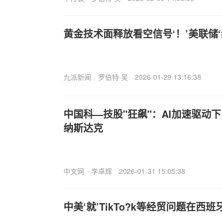
黄金技术面释放看空信号‘！’美联储‘
九派新闻
罗伯特·吴
2026-01-29 13:16:38
中国科—技股"狂飙"：AI加速驱动
纳斯达克
中文网
李卓辉
2026-01-31 15:05:38
中美‘就’TikTo?k等经贸问题在西