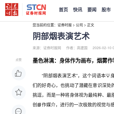
首页
快讯
要闻
股市
您当前的位置：
证券时报
>
公司
>
正文
阴部烟表演艺术
来源：证券时报网
作者：高建国
2026-02-10 
墨色淋漓：身体作为画布，烟雾作
点赞
“阴部烟表演艺术”，这个词语本
们的好奇心，也挑动了潜藏在意识深处
挑逗，而是一种将身体视为最纯粹、最
创📘作媒介，进行的一次极致的视觉与