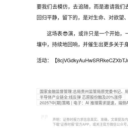
要我们去模仿，去追随，而是邀请我们
回归平静，留下的，是对生命、对欲望
这场表😎演，或许只是一个开始，
壤中，持续地回响，并催生出更多关于
活动：【
8cjVGdkyAuHwSRRkeCZXbTJ
国家金融监督管理:总局贵州监管局原党委书记、
半导体产业链全:线反弹 芯原股份触及20%涨停
2025?中{期}策略 | 电子：AI 推理需求提速，端侧
声明：证券时报力求信息真实、准确，文章提及内
下载“证券时报”官方APP，或关注官方微信公众